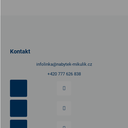
Z
á
p
a
t
Kontakt
í
infolinka
@
nabytek-mikulik.cz
+420 777 626 838