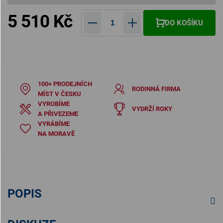
5 510 Kč
DO KOŠÍKU
Měrná cena:
100+ PRODEJNÍCH
RODINNÁ FIRMA
MÍST V ČESKU
VYROBÍME
VYDRŽÍ ROKY
A PŘIVEZEME
VYRÁBÍME
NA MORAVĚ
POPIS