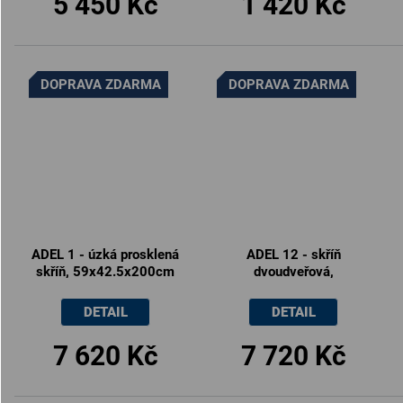
5 450 Kč
1 420 Kč
DOPRAVA ZDARMA
DOPRAVA ZDARMA
ADEL 1 - úzká prosklená
ADEL 12 - skříň
skříň, 59x42.5x200cm
dvoudveřová,
100x42.5x162cm
DETAIL
DETAIL
7 620 Kč
7 720 Kč