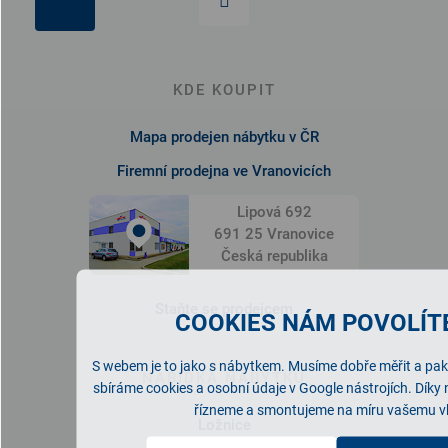
KDE KOUPIT
Mapa prodejen nábytku v ČR
Firemní prodejna ve Vranovicích
Lipová 692
691 25 Vranovice
Česká republika
Staňte se prodejcem
COOKIES NÁM POVOLÍTE
S webem je to jako s nábytkem. Musíme dobře měřit a pak 
NABÍDKA NÁBYTKU
sbíráme cookies a osobní údaje v Google nástrojích. Díky
řízneme a smontujeme na míru vašemu v
Ložnice