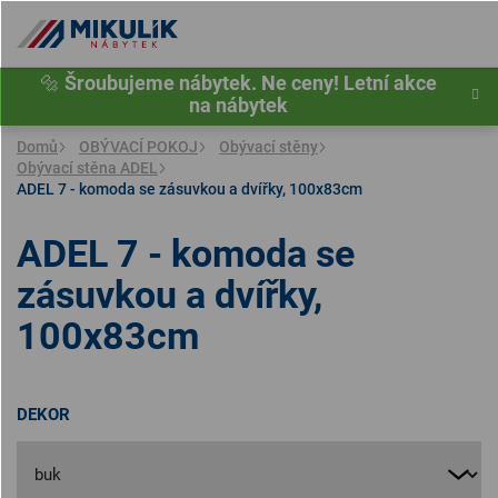
Přejít
na
obsah
🔩
Šroubujeme nábytek. Ne ceny! Letní akce
na nábytek
Domů
OBÝVACÍ POKOJ
Obývací stěny
Obývací stěna ADEL
ADEL 7 - komoda se zásuvkou a dvířky, 100x83cm
ADEL 7 - komoda se
zásuvkou a dvířky,
100x83cm
DEKOR