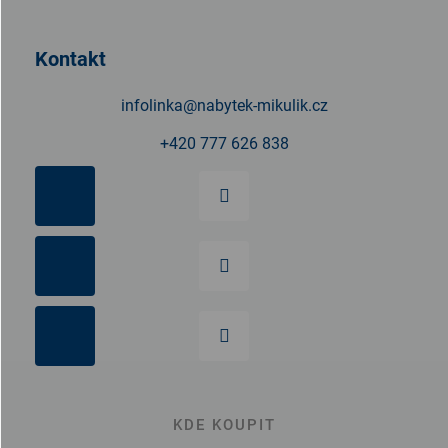
a
t
Kontakt
í
infolinka
@
nabytek-mikulik.cz
+420 777 626 838
KDE KOUPIT