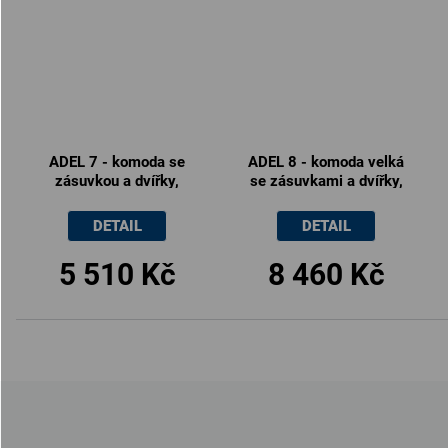
ADEL 7 - komoda se
ADEL 8 - komoda velká
zásuvkou a dvířky,
se zásuvkami a dvířky,
100x83cm
160x83cm
DETAIL
DETAIL
5 510 Kč
8 460 Kč
Z
á
p