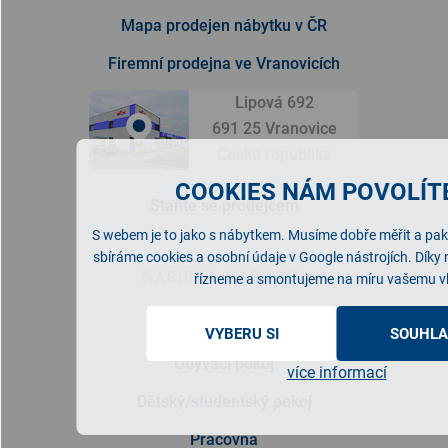
Mapa prodejen nábytku v ČR
Firemní prodejna ve Vranovicích
Lipová 692
691 25 Vranovice
Česká republika
COOKIES NÁM POVOLÍTE
Staňte se prodejcem
S webem je to jako s nábytkem. Musíme dobře měřit a pak 
sbíráme cookies a osobní údaje v Google nástrojích. Díky
NABÍDKA NÁBYTKU
řízneme a smontujeme na míru vašemu v
Ložnice
VYBERU SI
SOUHLA
Obývací pokoj
více informací
Dětský/studentský pokoj
Pracovna