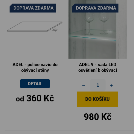
DOPRAVA ZDARMA
DOPRAVA ZDARMA
ADEL - police navíc do
ADEL 9 - sada LED
obývací stěny
osvětlení k obývací
stěně
DETAIL
360 Kč
od
DO KOŠÍKU
980 Kč