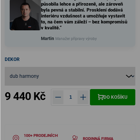
působila lehce a přirozeně, ale zároveň
byla pevná a stabilní. Prosklení dodává
interiéru vzdušnost a umožňuje vystavit
to, na čem vám záleží – bez kompromisů
v kvalitě.“
Martin
Manažer přípravy výroby
DEKOR
9 440 Kč
DO KOŠÍKU
Měrná cena:
100+ PRODEJNÍCH
RODINNÁ FIRMA