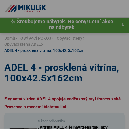
Přejít
na
obsah
🔩
Šroubujeme nábytek. Ne ceny! Letní akce
na nábytek
Domů
OBÝVACÍ POKOJ
Obývací stěny
Obývací stěna ADEL
ADEL 4 - prosklená vitrína, 100x42.5x162cm
ADEL 4 - prosklená vitrína,
100x42.5x162cm
Elegantní vitrína ADEL 4 spojuje nadčasový styl francouzské
Provence s moderní čistotou linií.
Názor odborníka
„Vitrína ADEL 4 je navržena tak, aby