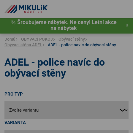
Přejít
na
obsah
🔩
Šroubujeme nábytek. Ne ceny! Letní akce
na nábytek
Domů
OBÝVACÍ POKOJ
Obývací stěny
Obývací stěna ADEL
ADEL - police navíc do obývací stěny
ADEL - police navíc do
obývací stěny
PRO TYP
VARIANTA