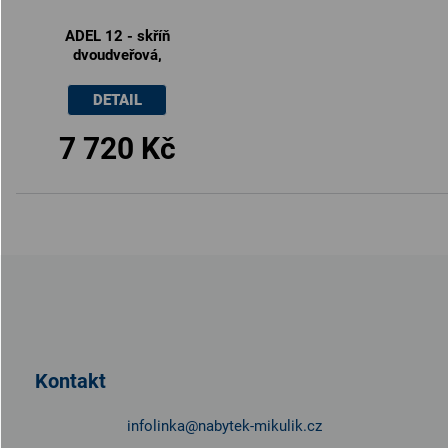
ADEL 12 - skříň
dvoudveřová,
100x42.5x162cm
DETAIL
7 720 Kč
Z
á
p
a
t
Kontakt
í
infolinka
@
nabytek-mikulik.cz