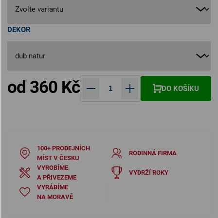
DEKOR
od
360 Kč
DO KOŠÍKU
Měrná cena:
100+ PRODEJNÍCH
RODINNÁ FIRMA
MÍST V ČESKU
VYROBÍME
VYDRŽÍ ROKY
A PŘIVEZEME
VYRÁBÍME
NA MORAVĚ