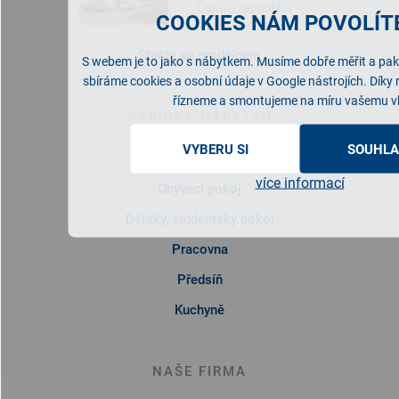
Česká republika
COOKIES NÁM POVOLÍTE
Staňte se prodejcem
S webem je to jako s nábytkem. Musíme dobře měřit a pak 
sbíráme cookies a osobní údaje v Google nástrojích. Díky
řízneme a smontujeme na míru vašemu v
NABÍDKA NÁBYTKU
VYBERU SI
SOUHLA
Ložnice
více informací
Obývací pokoj
Dětský/studentský pokoj
Pracovna
Předsíň
Kuchyně
NAŠE FIRMA