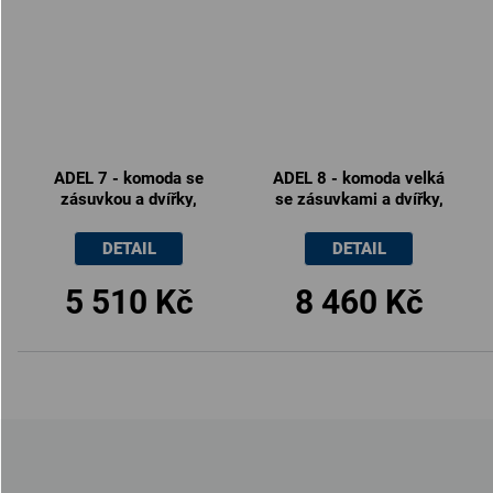
ADEL 7 - komoda se
ADEL 8 - komoda velká
zásuvkou a dvířky,
se zásuvkami a dvířky,
100x83cm
160x83cm
DETAIL
DETAIL
5 510 Kč
8 460 Kč
Z
á
p