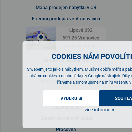
Mapa prodejen nábytku v ČR
Firemní prodejna ve Vranovicích
Lipová 692
691 25 Vranovice
Česká republika
COOKIES NÁM POVOLÍTE
Staňte se prodejcem
S webem je to jako s nábytkem. Musíme dobře měřit a pak 
sbíráme cookies a osobní údaje v Google nástrojích. Díky
NABÍDKA NÁBYTKU
řízneme a smontujeme na míru vašemu v
Ložnice
VYBERU SI
SOUHLA
Obývací pokoj
více informací
Dětský/studentský pokoj
Pracovna