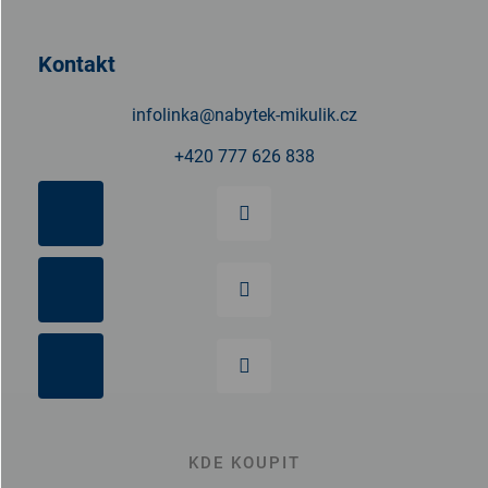
a
t
Kontakt
í
infolinka
@
nabytek-mikulik.cz
+420 777 626 838
KDE KOUPIT