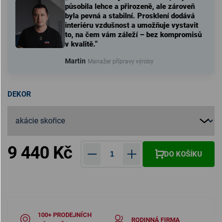
působila lehce a přirozeně, ale zároveň
byla pevná a stabilní. Prosklení dodává
interiéru vzdušnost a umožňuje vystavit
to, na čem vám záleží – bez kompromisů
v kvalitě.“
Martin
Manažer přípravy výroby
DEKOR
9 440 Kč
DO KOŠÍKU
Měrná cena:
100+ PRODEJNÍCH
RODINNÁ FIRMA