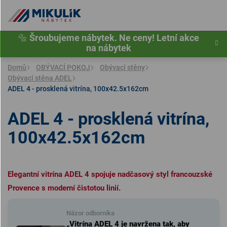
Přejít
na
obsah
🔩
Šroubujeme nábytek. Ne ceny! Letní akce
na nábytek
Domů
OBÝVACÍ POKOJ
Obývací stěny
Obývací stěna ADEL
ADEL 4 - prosklená vitrína, 100x42.5x162cm
ADEL 4 - prosklená vitrína,
100x42.5x162cm
Elegantní vitrína ADEL 4 spojuje nadčasový styl francouzské
Provence s moderní čistotou linií.
Názor odborníka
„Vitrína ADEL 4 je navržena tak, aby