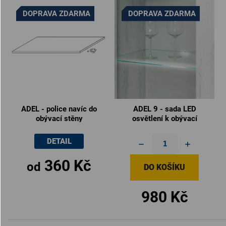
DOPRAVA ZDARMA
DOPRAVA ZDARMA
ADEL - police navíc do
ADEL 9 - sada LED
obývací stěny
osvětlení k obývací
stěně
DETAIL
360 Kč
od
DO KOŠÍKU
980 Kč