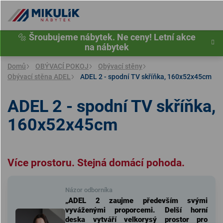
Přejít
na
obsah
🔩
Šroubujeme nábytek. Ne ceny! Letní akce
na nábytek
Domů
OBÝVACÍ POKOJ
Obývací stěny
Obývací stěna ADEL
ADEL 2 - spodní TV skříňka, 160x52x45cm
ADEL 2 - spodní TV skříňka,
160x52x45cm
Více prostoru. Stejná domácí pohoda.
Názor odborníka
„ADEL 2 zaujme především svými
vyváženými proporcemi. Delší horní
deska vytváří velkorysý prostor pro