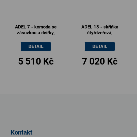
ADEL 7 - komoda se
ADEL 13 - skříňka
zásuvkou a dvířky,
čtyřdveřová,
100x83cm
110x110cm
DETAIL
DETAIL
5 510 Kč
7 020 Kč
Z
á
p
a
t
Kontakt