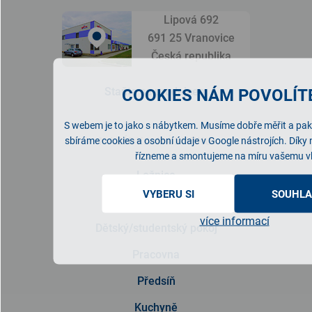
Lipová 692
691 25 Vranovice
Česká republika
Staňte se prodejcem
COOKIES NÁM POVOLÍTE
S webem je to jako s nábytkem. Musíme dobře měřit a pak 
NABÍDKA NÁBYTKU
sbíráme cookies a osobní údaje v Google nástrojích. Díky
řízneme a smontujeme na míru vašemu v
Ložnice
VYBERU SI
SOUHLA
Obývací pokoj
více informací
Dětský/studentský pokoj
Pracovna
Předsíň
Kuchyně