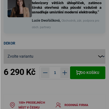
televizory větších úhlopříček, zatímco
široká otevřená nika působí vzdušně a
usnadňuje umístění moderní elektroniky.“
Lucie Dwořáčková,
Obchodník, zák. podpora pro
obch. partnery
DEKOR
6 290 Kč
DO KOŠÍKU
Měrná cena:
100+ PRODEJNÍCH
RODINNÁ FIRMA
MÍST V ČESKU