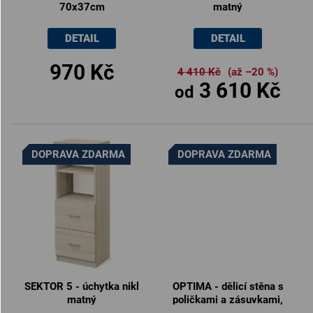
70x37cm
matný
DETAIL
DETAIL
970 Kč
4 410 Kč
(až –20 %)
3 610 Kč
od
DOPRAVA ZDARMA
DOPRAVA ZDARMA
SEKTOR 5 - úchytka nikl
OPTIMA - dělicí stěna s
matný
poličkami a zásuvkami,
140x30x185cm