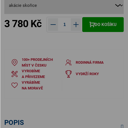
3 780 Kč
DO KOŠÍKU
Měrná cena:
100+ PRODEJNÍCH
RODINNÁ FIRMA
MÍST V ČESKU
VYROBÍME
VYDRŽÍ ROKY
A PŘIVEZEME
VYRÁBÍME
NA MORAVĚ
POPIS