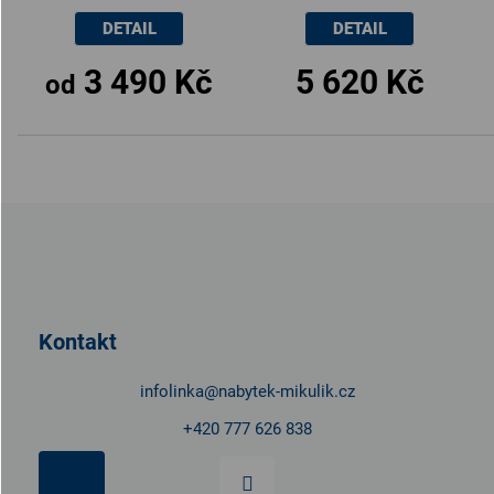
DETAIL
DETAIL
3 490 Kč
5 620 Kč
od
Z
á
p
a
t
Kontakt
í
infolinka
@
nabytek-mikulik.cz
+420 777 626 838