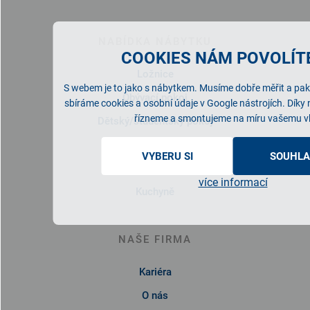
NABÍDKA NÁBYTKU
COOKIES NÁM POVOLÍTE
Ložnice
S webem je to jako s nábytkem. Musíme dobře měřit a pak 
Obývací pokoj
sbíráme cookies a osobní údaje v Google nástrojích. Díky
řízneme a smontujeme na míru vašemu v
Dětský/studentský pokoj
Pracovna
VYBERU SI
SOUHLA
Předsíň
více informací
Kuchyně
NAŠE FIRMA
Kariéra
O nás