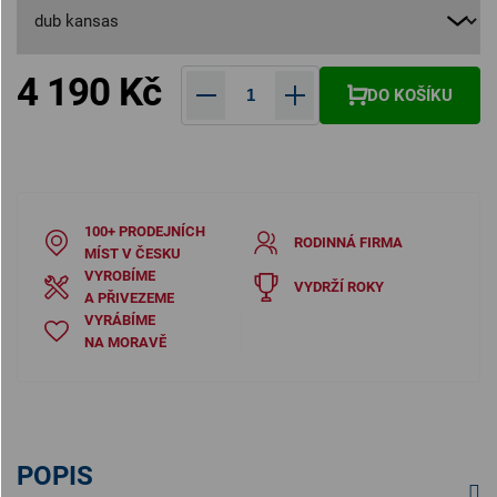
4 190 Kč
DO KOŠÍKU
Měrná cena:
100+ PRODEJNÍCH
RODINNÁ FIRMA
MÍST V ČESKU
VYROBÍME
VYDRŽÍ ROKY
A PŘIVEZEME
VYRÁBÍME
NA MORAVĚ
POPIS