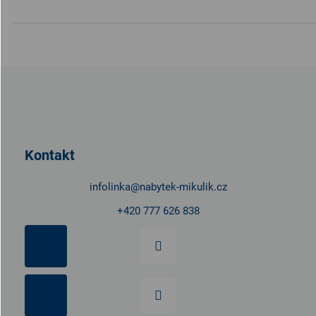
Z
á
p
a
t
Kontakt
í
infolinka
@
nabytek-mikulik.cz
+420 777 626 838