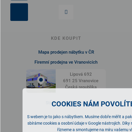
KDE KOUPIT
Mapa prodejen nábytku v ČR
Firemní prodejna ve Vranovicích
Lipová 692
691 25 Vranovice
Česká republika
COOKIES NÁM POVOLÍTE
Staňte se prodejcem
S webem je to jako s nábytkem. Musíme dobře měřit a pak 
NABÍDKA NÁBYTKU
sbíráme cookies a osobní údaje v Google nástrojích. Díky
řízneme a smontujeme na míru vašemu v