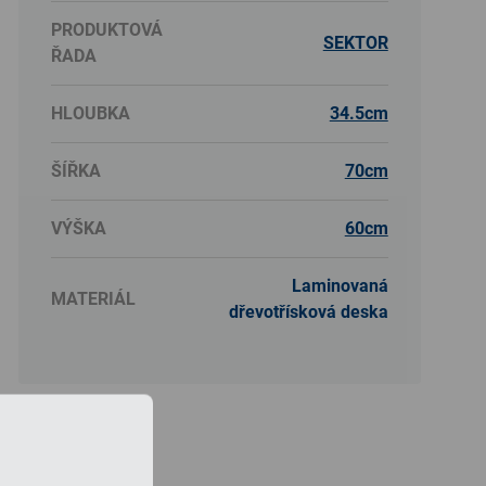
PRODUKTOVÁ
SEKTOR
ŘADA
HLOUBKA
34.5cm
ŠÍŘKA
70cm
VÝŠKA
60cm
Laminovaná
MATERIÁL
dřevotřísková deska