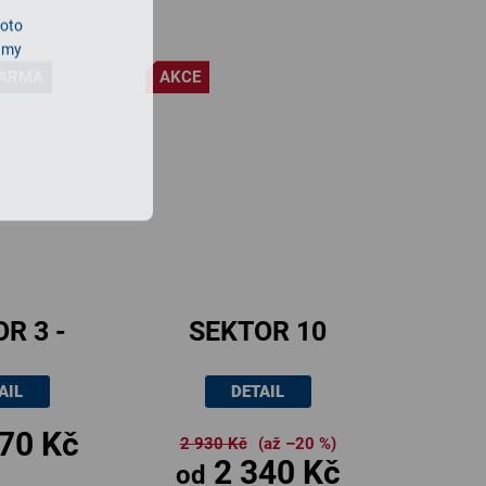
roto
lamy
DARMA
AKCE
R 3 -
SEKTOR 10
a nikl
AIL
DETAIL
tný
70 Kč
2 930 Kč
(až –20 %)
2 340 Kč
od