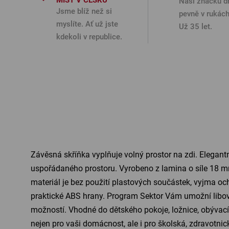
MÍST V ČESKU
Naši značku d
Jsme blíž než si
pevně v rukách
myslíte. Ať už jste
Už 35 let.
kdekoli v republice.
Závěsná skříňka vyplňuje volný prostor na zdi. Elegantn
uspořádaného prostoru. Vyrobeno z lamina o síle 18 mm
materiál je bez použití plastových součástek, vyjma o
praktické ABS hrany. Program Sektor Vám umožní libo
možností. Vhodné do dětského pokoje, ložnice, obývací
nejen pro vaši domácnost, ale i pro školská, zdravotnic