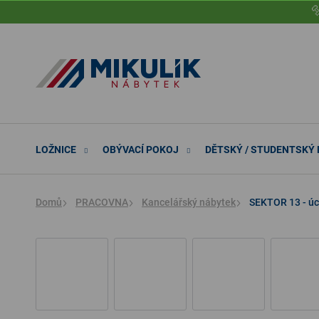
Přejít

na
obsah
LOŽNICE
OBÝVACÍ POKOJ
DĚTSKÝ / STUDENTSKÝ
Domů
PRACOVNA
Kancelářský nábytek
SEKTOR 13 - úc