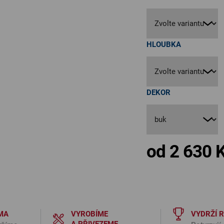
HLOUBKA
DEKOR
od
2 630 
MA
VYROBÍME
VYDRŽÍ 