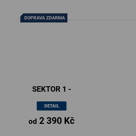
DOPRAVA ZDARMA
SEKTOR 1 -
úchytka nikl
DETAIL
broušený
2 390 Kč
od