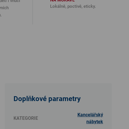
NA MORAVĚ
děti i vnuci
Lokálně, poctivě, eticky.
vních
.
Doplňkové parametry
Kancelářský
KATEGORIE
nábytek