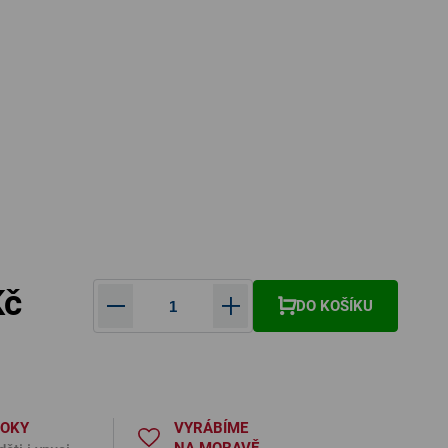
Kč
DO KOŠÍKU
Měrná cena:
ROKY
VYRÁBÍME