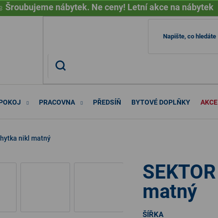

Šroubujeme nábytek. Ne ceny! Letní akce na nábytek
 POKOJ
PRACOVNA
PŘEDSÍŇ
BYTOVÉ DOPLŇKY
AKCE
hytka nikl matný
SEKTOR 1
matný
ŠÍŘKA