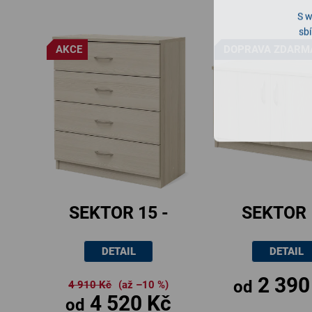
S w
sbí
AKCE
DOPRAVA ZDARM
SEKTOR 15 -
SEKTOR 
úchytka nikl
úchytka n
DETAIL
DETAIL
matný
matný
2 390
od
4 910 Kč
(až –10 %)
4 520 Kč
od