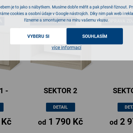
ebem je to jako s nábytkem. Musíme dobře měřit a pak přesně říznout. P
ráme cookies a osobní údaje v Google nástrojích. Díky nim pak web i rek
řízneme a smontujeme na míru vašemu vkusu.
A
DOPRAVA ZDARMA
DOPRAVA Z
VYBERU SI
SOUHLASÍM
více informací
1 -
SEKTOR 2
SEKTO
ikl
úchytk
DETAIL
DET
ma
 Kč
1 790 Kč
2 9
od
od