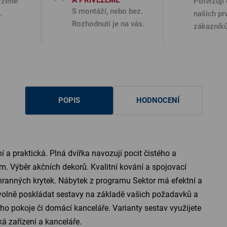
A PŘIVEZEME
ržíme
Potvrzují 
S montáží, nebo bez.
.
našich pr
Rozhodnutí je na vás.
zákazníků
POPIS
HODNOCENÍ
í a praktická. Plná dvířka navozují pocit čistého a
. Výběr akčních dekorů. Kvalitní kování a spojovací
chranných krytek. Nábytek z programu Sektor má efektní a
volně poskládat sestavy na základě vašich požadavků a
ho pokoje či domácí kanceláře. Varianty sestav využijete
ká zařízení a kanceláře.