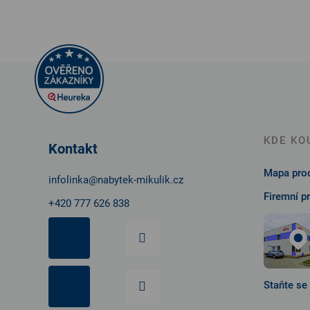
Z
á
p
a
t
KDE KO
Kontakt
í
Mapa prod
infolinka
@
nabytek-mikulik.cz
Firemní p
+420 777 626 838
Staňte se