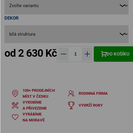
DEKOR
od
2 630 Kč
DO KOŠÍKU
Měrná cena:
100+ PRODEJNÍCH
RODINNÁ FIRMA
MÍST V ČESKU
VYROBÍME
VYDRŽÍ ROKY
A PŘIVEZEME
VYRÁBÍME
NA MORAVĚ