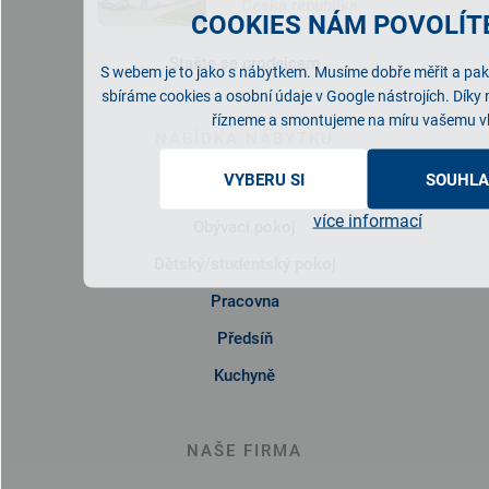
Česká republika
COOKIES NÁM POVOLÍTE
Staňte se prodejcem
S webem je to jako s nábytkem. Musíme dobře měřit a pak 
sbíráme cookies a osobní údaje v Google nástrojích. Díky
řízneme a smontujeme na míru vašemu v
NABÍDKA NÁBYTKU
VYBERU SI
SOUHLA
Ložnice
více informací
Obývací pokoj
Dětský/studentský pokoj
Pracovna
Předsíň
Kuchyně
NAŠE FIRMA