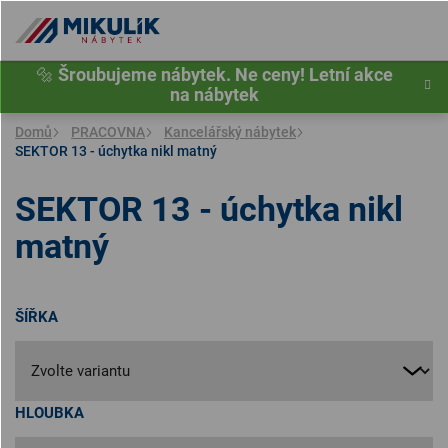
Přejít
na
obsah
🔩
Šroubujeme nábytek. Ne ceny! Letní akce
na nábytek
Domů
PRACOVNA
Kancelářský nábytek
SEKTOR 13 - úchytka nikl matný
SEKTOR 13 - úchytka nikl
matný
ŠÍŘKA
HLOUBKA