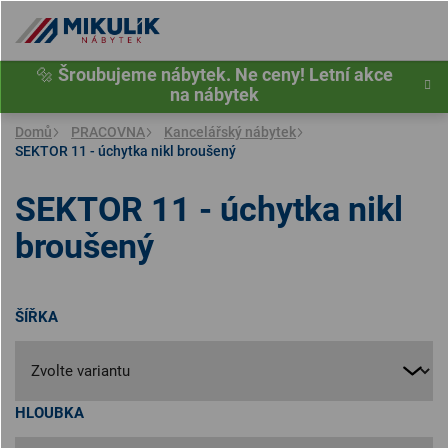
Přejít
na
obsah
🔩
Šroubujeme nábytek. Ne ceny! Letní akce
na nábytek
Domů
PRACOVNA
Kancelářský nábytek
SEKTOR 11 - úchytka nikl broušený
SEKTOR 11 - úchytka nikl
broušený
ŠÍŘKA
HLOUBKA