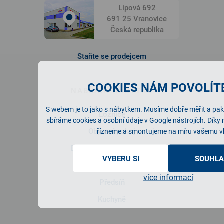
Lipová 692
691 25 Vranovice
Česká republika
Staňte se prodejcem
COOKIES NÁM POVOLÍTE
NABÍDKA NÁBYTKU
S webem je to jako s nábytkem. Musíme dobře měřit a pak 
Ložnice
sbíráme cookies a osobní údaje v Google nástrojích. Díky
Obývací pokoj
řízneme a smontujeme na míru vašemu v
Dětský/studentský pokoj
VYBERU SI
SOUHLA
Pracovna
více informací
Předsíň
Kuchyně