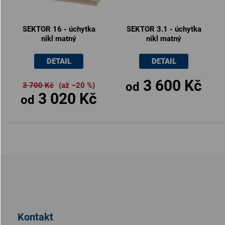
SEKTOR 16 - úchytka
SEKTOR 3.1 - úchytka
nikl matný
nikl matný
DETAIL
DETAIL
3 600 Kč
od
3 700 Kč
(až –20 %)
3 020 Kč
od
Z
á
p
a
t
Kontakt
í