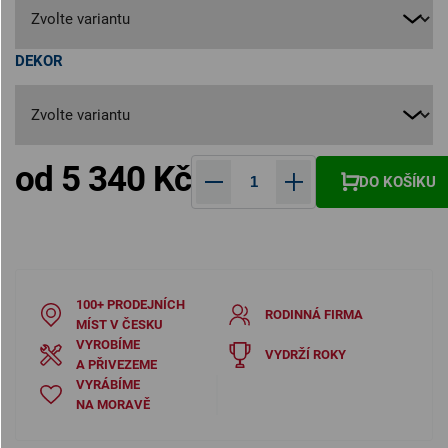
DEKOR
od
5 340 Kč
DO KOŠÍKU
Měrná cena:
100+ PRODEJNÍCH
RODINNÁ FIRMA
MÍST V ČESKU
VYROBÍME
VYDRŽÍ ROKY
A PŘIVEZEME
VYRÁBÍME
NA MORAVĚ