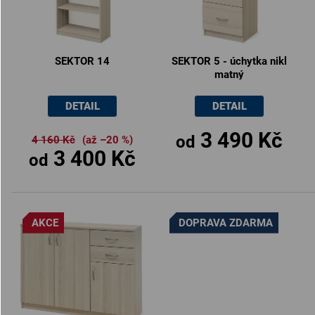
SEKTOR 14
SEKTOR 5 - úchytka nikl
matný
DETAIL
DETAIL
3 490 Kč
od
4 160 Kč
(až –20 %)
3 400 Kč
od
AKCE
DOPRAVA ZDARMA