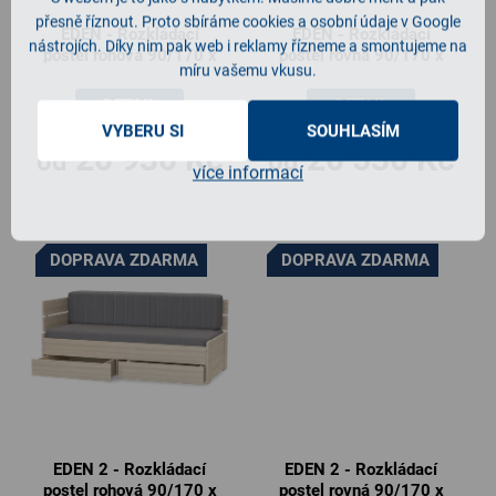
d
SENTA
2
přesně říznout. Proto sbíráme cookies a osobní údaje v Google
77cm
0
EDEN - Rozkládací
EDEN - Rozkládací
nástrojích. Díky nim pak web i reklamy řízneme a smontujeme na
u
postel rohová 90/170 x
postel rovná 90/170 x
míru vašemu vkusu.
k
200 - s výklopem
200 - s výklopem
NEDO
2
89cm
0
t
DETAIL
DETAIL
VYBERU SI
SOUHLASÍM
ů
20 930 Kč
20 530 Kč
DINO
2
od
od
20cm
0
více informací
DOPRAVA ZDARMA
DOPRAVA ZDARMA
EDEN 2 - Rozkládací
EDEN 2 - Rozkládací
postel rohová 90/170 x
postel rovná 90/170 x