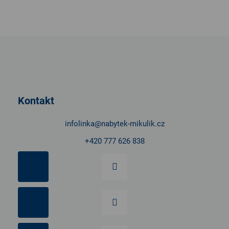
k
y
v
ý
Z
p
á
i
p
s
u
a
t
Kontakt
í
infolinka
@
nabytek-mikulik.cz
+420 777 626 838