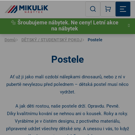
Přejít
na
Hledat
NÁKUPNÍ
obsah
🔩
Šroubujeme nábytek. Ne ceny! Letní akce
KOŠÍK
na nábytek
Domů
DĚTSKÝ / STUDENTSKÝ POKOJ
Postele
Postele
DĚ
Ať už ji jako malí ozdobí nálepkami dinosaurů, nebo z ní v
S
pubertě nevylezou před polednem – dětská postel musí něco
P
vydržet.
P
A jak děti rostou, naše postele drží. Opravdu. Pevně.
Díky kvalitnímu kování se nehnou ani o kousek. Roky a roky.
Vyrábíme je v čistém designu, z poctivého materiálu,
připravené udržet všechny dětské sny. A unesou i vás, to když