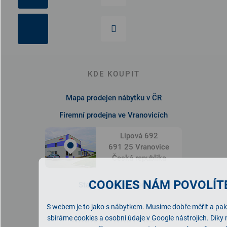
KDE KOUPIT
Mapa prodejen nábytku v ČR
Firemní prodejna ve Vranovicích
Lipová 692
691 25 Vranovice
Česká republika
COOKIES NÁM POVOLÍTE
Staňte se prodejcem
S webem je to jako s nábytkem. Musíme dobře měřit a pak 
sbíráme cookies a osobní údaje v Google nástrojích. Díky
NABÍDKA NÁBYTKU