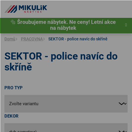
Přejít
na
obsah
🔩
Šroubujeme nábytek. Ne ceny! Letní akce
na nábytek
Domů
PRACOVNA
SEKTOR - police navíc do skříně
SEKTOR - police navíc do
skříně
PRO TYP
DEKOR