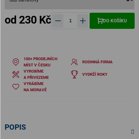
od
230 Kč
DO KOŠÍKU
Měrná cena:
100+ PRODEJNÍCH
RODINNÁ FIRMA
MÍST V ČESKU
VYROBÍME
VYDRŽÍ ROKY
A PŘIVEZEME
VYRÁBÍME
NA MORAVĚ
POPIS