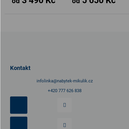
3 490 Kč
5 650 Kč
od
od
Z
á
p
a
t
Kontakt
í
infolinka
@
nabytek-mikulik.cz
+420 777 626 838