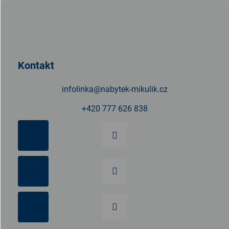
Z
á
p
a
t
Kontakt
í
infolinka
@
nabytek-mikulik.cz
+420 777 626 838