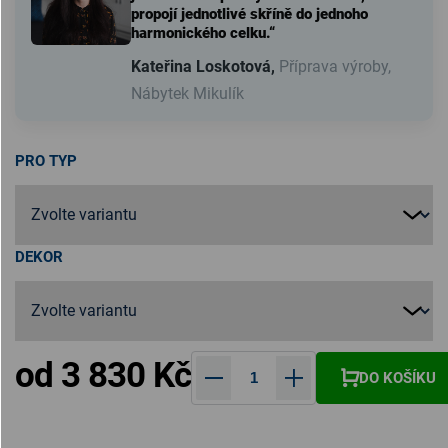
propojí jednotlivé skříně do jednoho
harmonického celku.“
Kateřina Loskotová,
Příprava výroby,
Nábytek Mikulík
PRO TYP
DEKOR
od
3 830 Kč
DO KOŠÍKU
Měrná cena: