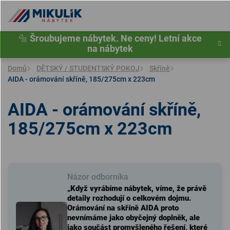
Přejít
na
obsah
🔩
Šroubujeme nábytek. Ne ceny! Letní akce
na nábytek
Domů
DĚTSKÝ / STUDENTSKÝ POKOJ
Skříně
AIDA - orámování skříně, 185/275cm x 223cm
AIDA - orámování skříně,
185/275cm x 223cm
Názor odborníka
„Když vyrábíme nábytek, víme, že právě
detaily rozhodují o celkovém dojmu.
Orámování na skříně AIDA proto
nevnímáme jako obyčejný doplněk, ale
jako součást promyšleného řešení, které