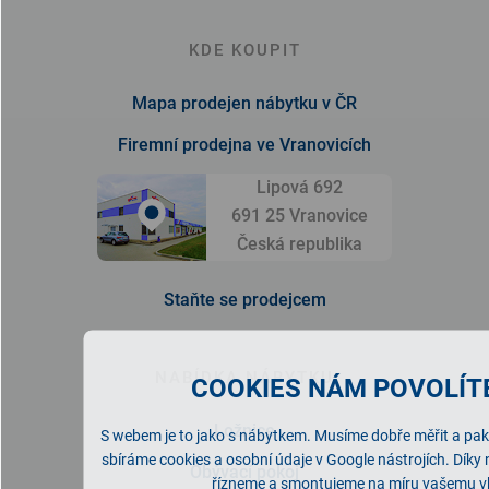
KDE KOUPIT
Mapa prodejen nábytku v ČR
Firemní prodejna ve Vranovicích
Lipová 692
691 25 Vranovice
Česká republika
Staňte se prodejcem
NABÍDKA NÁBYTKU
COOKIES NÁM POVOLÍTE
Ložnice
S webem je to jako s nábytkem. Musíme dobře měřit a pak 
sbíráme cookies a osobní údaje v Google nástrojích. Díky
Obývací pokoj
řízneme a smontujeme na míru vašemu v