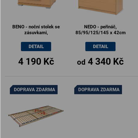
BENO - noční stolek se
NEDO - peřináč,
zásuvkami,
85/95/125/145 x 42cm
50x42x40cm
DETAIL
DETAIL
4 190 Kč
4 340 Kč
od
DOPRAVA ZDARMA
DOPRAVA ZDARMA