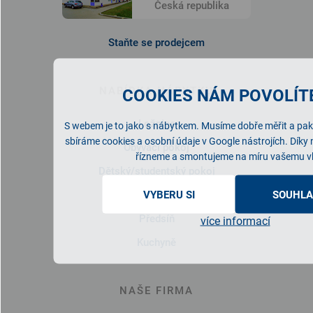
Česká republika
Staňte se prodejcem
NABÍDKA NÁBYTKU
COOKIES NÁM POVOLÍTE
Ložnice
S webem je to jako s nábytkem. Musíme dobře měřit a pak 
sbíráme cookies a osobní údaje v Google nástrojích. Díky
Obývací pokoj
řízneme a smontujeme na míru vašemu v
Dětský/studentský pokoj
Pracovna
VYBERU SI
SOUHLA
Předsíň
více informací
Kuchyně
NAŠE FIRMA