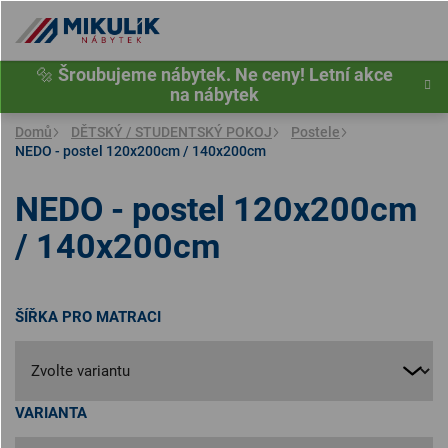
Přejít
na
obsah
🔩
Šroubujeme nábytek. Ne ceny! Letní akce
na nábytek
Domů
DĚTSKÝ / STUDENTSKÝ POKOJ
Postele
NEDO - postel 120x200cm / 140x200cm
NEDO - postel 120x200cm
/ 140x200cm
ŠÍŘKA PRO MATRACI
VARIANTA