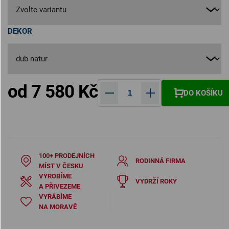
DEKOR
od
7 580 Kč
DO KOŠÍKU
Měrná cena:
100+ PRODEJNÍCH
RODINNÁ FIRMA
MÍST V ČESKU
VYROBÍME
VYDRŽÍ ROKY
A PŘIVEZEME
VYRÁBÍME
NA MORAVĚ