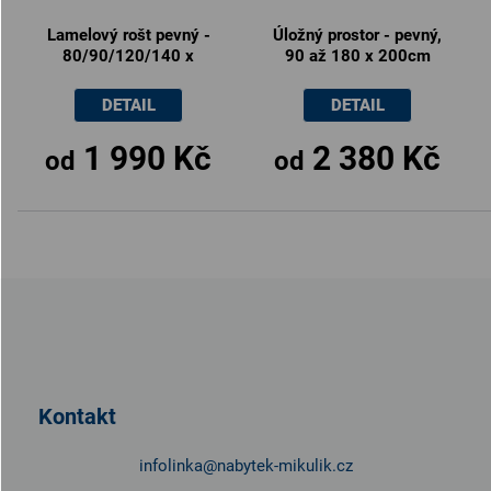
Lamelový rošt pevný -
Úložný prostor - pevný,
80/90/120/140 x
90 až 180 x 200cm
200cm
DETAIL
DETAIL
1 990 Kč
2 380 Kč
od
od
Z
á
p
a
t
Kontakt
í
infolinka
@
nabytek-mikulik.cz