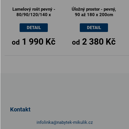
Lamelový rošt pevný -
Úložný prostor - pevný,
80/90/120/140 x
90 až 180 x 200cm
200cm
DETAIL
DETAIL
1 990 Kč
2 380 Kč
od
od
Z
á
p
a
t
Kontakt
í
infolinka
@
nabytek-mikulik.cz