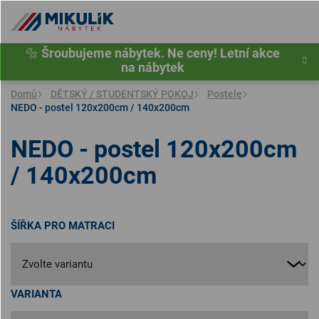
Přejít
na
obsah
🔩
Šroubujeme nábytek. Ne ceny! Letní akce
na nábytek
Domů
DĚTSKÝ / STUDENTSKÝ POKOJ
Postele
NEDO - postel 120x200cm / 140x200cm
NEDO - postel 120x200cm
/ 140x200cm
ŠÍŘKA PRO MATRACI
VARIANTA