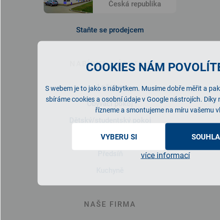
Česká republika
Staňte se prodejcem
NABÍDKA NÁBYTKU
COOKIES NÁM POVOLÍTE
Ložnice
S webem je to jako s nábytkem. Musíme dobře měřit a pak 
sbíráme cookies a osobní údaje v Google nástrojích. Díky
Obývací pokoj
řízneme a smontujeme na míru vašemu v
Dětský/studentský pokoj
Pracovna
VYBERU SI
SOUHLA
Předsíň
více informací
Kuchyně
NAŠE FIRMA