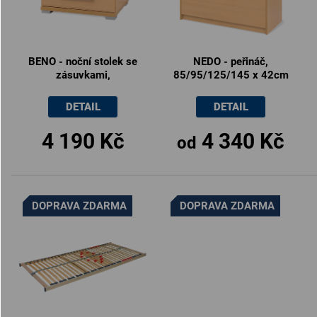
BENO - noční stolek se
NEDO - peřináč,
zásuvkami,
85/95/125/145 x 42cm
50x42x40cm
DETAIL
DETAIL
4 190 Kč
4 340 Kč
od
DOPRAVA ZDARMA
DOPRAVA ZDARMA