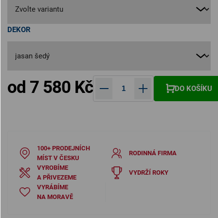
DEKOR
od
7 580 Kč
DO KOŠÍKU
Měrná cena:
100+ PRODEJNÍCH
RODINNÁ FIRMA
MÍST V ČESKU
VYROBÍME
VYDRŽÍ ROKY
A PŘIVEZEME
VYRÁBÍME
NA MORAVĚ