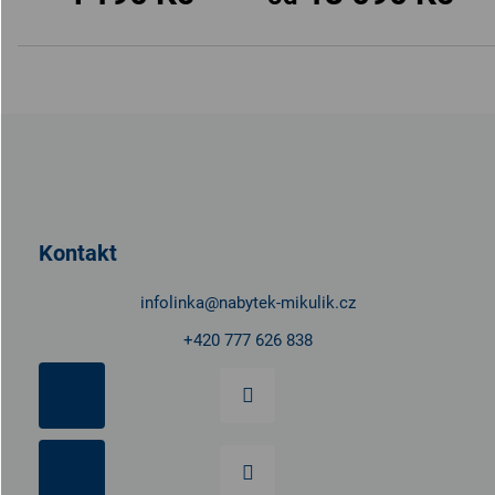
Z
á
p
a
t
Kontakt
í
infolinka
@
nabytek-mikulik.cz
+420 777 626 838