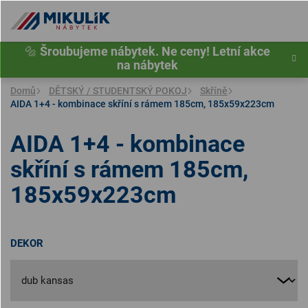
Přejít
na
obsah
🔩
Šroubujeme nábytek. Ne ceny! Letní akce
na nábytek
Domů
DĚTSKÝ / STUDENTSKÝ POKOJ
Skříně
AIDA 1+4 - kombinace skříní s rámem 185cm, 185x59x223cm
AIDA 1+4 - kombinace
skříní s rámem 185cm,
185x59x223cm
DEKOR