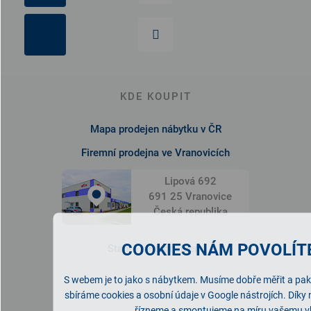
KDE KOUPIT
Mapa prodejen nábytku v ČR
Firemní prodejna ve Vranovicích
Lipová 692
691 25 Vranovice
Česká republika
COOKIES NÁM POVOLÍTE
Staňte se prodejcem
S webem je to jako s nábytkem. Musíme dobře měřit a pak 
sbíráme cookies a osobní údaje v Google nástrojích. Díky
NABÍDKA NÁBYTKU
řízneme a smontujeme na míru vašemu v