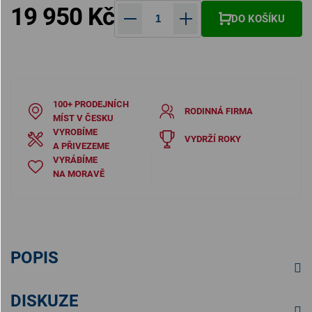
19 950 Kč
DO KOŠÍKU
Měrná cena:
100+ PRODEJNÍCH
RODINNÁ FIRMA
MÍST V ČESKU
VYROBÍME
VYDRŽÍ ROKY
A PŘIVEZEME
VYRÁBÍME
NA MORAVĚ
POPIS
DISKUZE