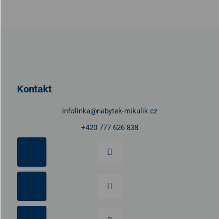
Z
á
p
a
t
Kontakt
í
infolinka
@
nabytek-mikulik.cz
+420 777 626 838