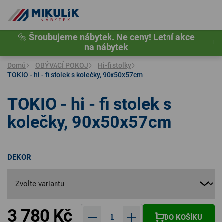
Přejít
na
obsah
🔩
Šroubujeme nábytek. Ne ceny! Letní akce
na nábytek
Domů
OBÝVACÍ POKOJ
Hi-fi stolky
TOKIO - hi - fi stolek s kolečky, 90x50x57cm
TOKIO - hi - fi stolek s
kolečky, 90x50x57cm
DEKOR
3 780 Kč
DO KOŠÍKU