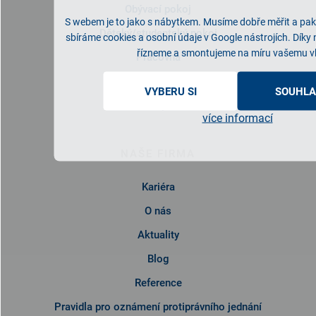
Obývací pokoj
S webem je to jako s nábytkem. Musíme dobře měřit a pak 
Dětský/studentský pokoj
sbíráme cookies a osobní údaje v Google nástrojích. Díky
řízneme a smontujeme na míru vašemu v
Pracovna
Předsíň
VYBERU SI
SOUHLA
Kuchyně
více informací
NAŠE FIRMA
Kariéra
O nás
Aktuality
Blog
Reference
Pravidla pro oznámení protiprávního jednání