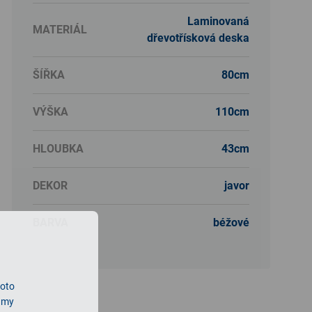
Laminovaná
MATERIÁL
dřevotřísková deska
ŠÍŘKA
80cm
VÝŠKA
110cm
HLOUBKA
43cm
DEKOR
javor
BARVA
béžové
roto
lamy