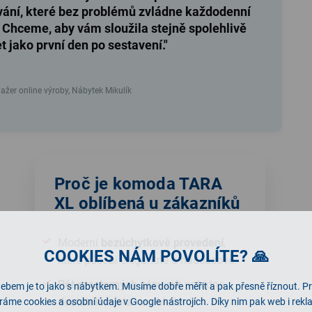
vání, které bez problémů zvládne každodenní
 Chceme, aby vám sloužila stejně spolehlivě
et jako první den po sestavení."
žer online výroby, Nábytek Mikulík
Proč je komoda TARA
XL oblíbená u zákazníků
Moderní
bezúchytkové provedení
,
COOKIES NÁM POVOLÍTE? 🙏
které působí elegantně a nadčasově.
Pět prostorných zásuvek
nabídne
ebem je to jako s nábytkem. Musíme dobře měřit a pak přesně říznout. P
dostatek místa
na oblečení,
ráme cookies a osobní údaje v Google nástrojích. Díky nim pak web i rek