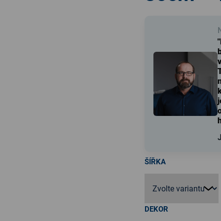
"
ŠÍŘKA
DEKOR