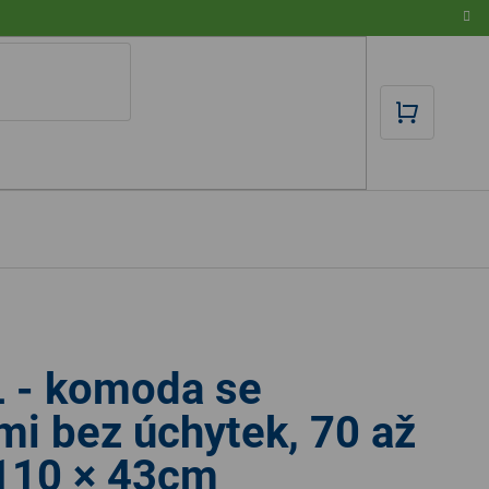
NÁKUPN
KOŠÍK
 - komoda se
i bez úchytek, 70 až
110 × 43cm