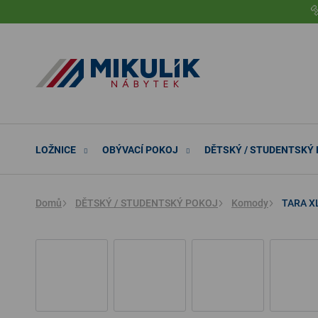
Přejít

na
obsah
LOŽNICE
OBÝVACÍ POKOJ
DĚTSKÝ / STUDENTSKÝ
Domů
DĚTSKÝ / STUDENTSKÝ POKOJ
Komody
TARA XL