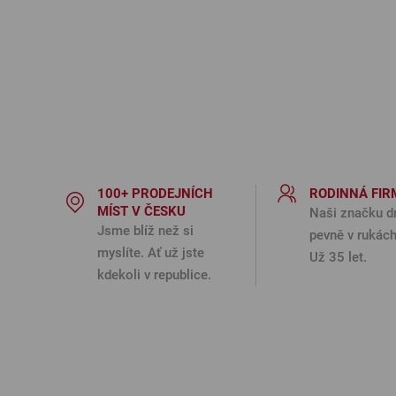
100+ PRODEJNÍCH
RODINNÁ FIR
MÍST V ČESKU
Naši značku d
Jsme blíž než si
pevně v rukách
myslíte. Ať už jste
Už 35 let.
kdekoli v republice.