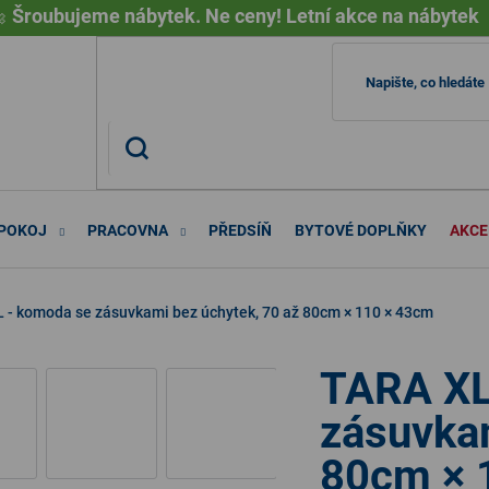

Šroubujeme nábytek. Ne ceny! Letní akce na nábytek
 POKOJ
PRACOVNA
PŘEDSÍŇ
BYTOVÉ DOPLŇKY
AKCE
 - komoda se zásuvkami bez úchytek, 70 až 80cm × 110 × 43cm
TARA XL
zásuvkam
80cm × 