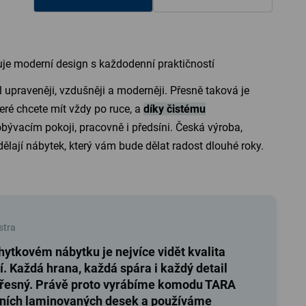
je moderní design s každodenní praktičností
l upraveněji, vzdušněji a moderněji. Přesně taková je
teré chcete mít vždy po ruce, a
díky čistému
 obývacím pokoji, pracovně i předsíni. Česká výroba,
dělají nábytek, který vám bude dělat radost dlouhé roky.
stra
ytkovém nábytku je nejvíce vidět kvalita
. Každá hrana, každá spára i každý detail
přesný. Právě proto vyrábíme komodu TARA
itních laminovaných desek a používáme