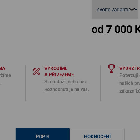
od
7 000 
MA
VYROBÍME
VYDRŽÍ 
A PŘIVEZEME
ržíme
Potvrzují 
S montáží, nebo bez.
.
našich pr
Rozhodnutí je na vás.
zákazníků
POPIS
HODNOCENÍ