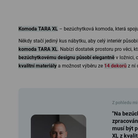
Komoda TARA XL
– bezúchytková komoda, která spoju
Někdy stačí jediný kus nábytku, aby celý interiér působi
komoda TARA XL
. Nabízí dostatek prostoru pro věci, k
bezúchytkovému designu působí elegantně
v ložnici,
kvalitní materiály
a možnost výběru ze
14 dekorů
z ní 
Z pohledu mi
"Na bezúch
zpracování
musí být 
XL z kval