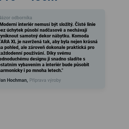
Názor odborníka
Moderní interiér nemusí být složitý. Čisté linie
bez úchytek působí nadčasově a nechávají
vyniknout samotný dekor nábytku. Komoda
TARA XL je navržená tak, aby byla nejen krásná
na pohled, ale zároveň dokonale praktická pro
každodenní používání. Díky svému
jednoduchému designu ji snadno sladíte s
ostatním vybavením a interiér bude působit
harmonicky i po mnoha letech."
Jan Hochman,
Příprava výroby