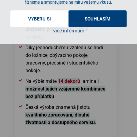
řízneme a smontujeme na míru vašemu vkusu.
dokumenty, bytový textil i drobnosti
každodenní potřeby.
VYBERU SI
SOUHLASÍM
Hloubka 43 cm poskytuje
více
úložného prostoru
než běžné
více informací
komody.
Díky jednoduchému vzhledu se hodí
do ložnice, obývacího pokoje,
pracovny, předsíně i studentského
pokoje.
Na výběr máte
14 dekorů
lamina i
možnost jejich vzájemné kombinace
bez příplatku
.
Česká výroba znamená jistotu
kvalitního zpracování, dlouhé
životnosti a dostupného servisu.