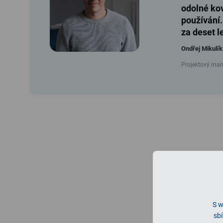
odolné ko
používání.
za deset l
Ondřej Mikulík
Projektový mana
S w
sbí