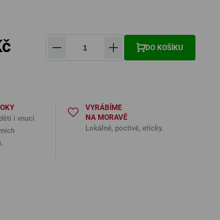
Kč
DO KOŠÍKU
Měrná cena:
ROKY
VYRÁBÍME
NA MORAVĚ
děti i vnuci
Lokálně, poctivě, eticky.
vních
.