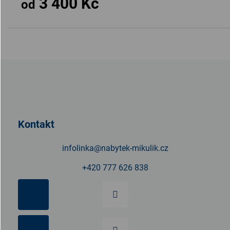
3 400 Kč
od
Z
á
p
a
t
Kontakt
í
infolinka
@
nabytek-mikulik.cz
+420 777 626 838