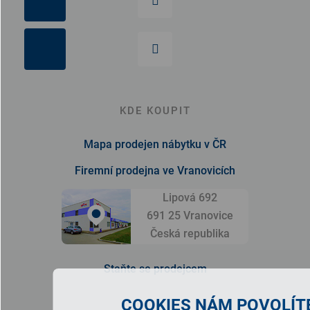
KDE KOUPIT
Mapa prodejen nábytku v ČR
Firemní prodejna ve Vranovicích
Lipová 692
691 25 Vranovice
Česká republika
Staňte se prodejcem
COOKIES NÁM POVOLÍTE