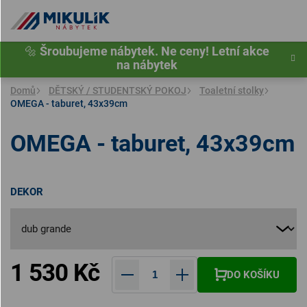
Přejít
na
obsah
🔩
Šroubujeme nábytek. Ne ceny! Letní akce
na nábytek
Domů
DĚTSKÝ / STUDENTSKÝ POKOJ
Toaletní stolky
OMEGA - taburet, 43x39cm
OMEGA - taburet, 43x39cm
DEKOR
1 530 Kč
DO KOŠÍKU
Měrná cena: