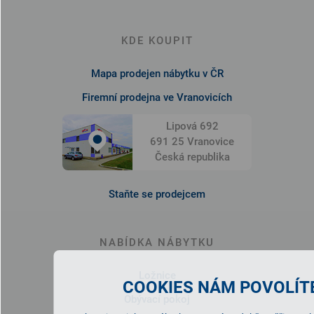
KDE KOUPIT
Mapa prodejen nábytku v ČR
Firemní prodejna ve Vranovicích
Lipová 692
691 25 Vranovice
Česká republika
Staňte se prodejcem
NABÍDKA NÁBYTKU
Ložnice
COOKIES NÁM POVOLÍTE
Obývací pokoj