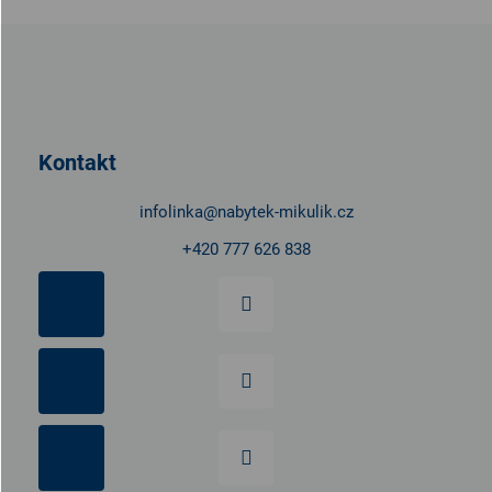
Z
á
p
a
t
Kontakt
í
infolinka
@
nabytek-mikulik.cz
+420 777 626 838