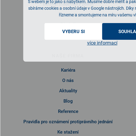
S webem je to jako s nábytkem. Musíme dobře měřit a pak 
Dětský/studentský pokoj
sbíráme cookies a osobní údaje v Google nástrojích. Díky
Pracovna
řízneme a smontujeme na míru vašemu v
Předsíň
VYBERU SI
SOUHLA
Kuchyně
více informací
NAŠE FIRMA
Kariéra
O nás
Aktuality
Blog
Reference
Pravidla pro oznámení protiprávního jednání
Ke stažení