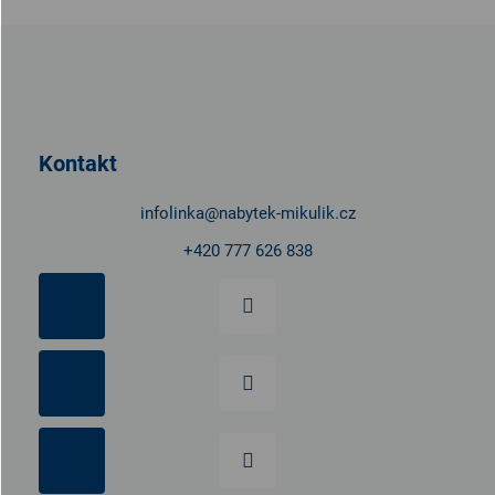
Z
á
p
a
t
Kontakt
í
infolinka
@
nabytek-mikulik.cz
+420 777 626 838