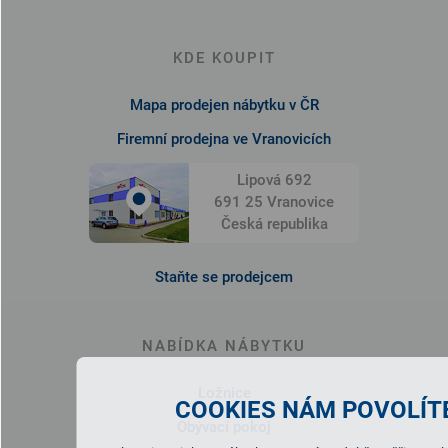
KDE KOUPIT
Mapa prodejen nábytku v ČR
Firemní prodejna ve Vranovicích
Lipová 692
691 25 Vranovice
Česká republika
Staňte se prodejcem
NABÍDKA NÁBYTKU
Ložnice
COOKIES NÁM POVOLÍTE
Obývací pokoj