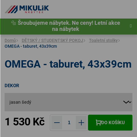
Přejít
na
obsah
🔩
Šroubujeme nábytek. Ne ceny! Letní akce
na nábytek
Domů
DĚTSKÝ / STUDENTSKÝ POKOJ
Toaletní stolky
OMEGA - taburet, 43x39cm
OMEGA - taburet, 43x39cm
DEKOR
1 530 Kč
DO KOŠÍKU
Měrná cena: