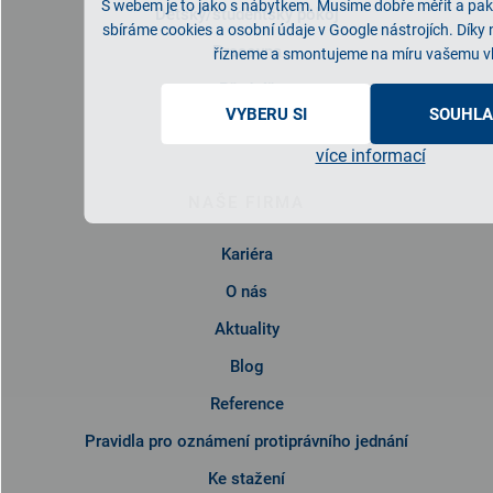
S webem je to jako s nábytkem. Musíme dobře měřit a pak 
Dětský/studentský pokoj
sbíráme cookies a osobní údaje v Google nástrojích. Díky
Pracovna
řízneme a smontujeme na míru vašemu v
Předsíň
VYBERU SI
SOUHLA
Kuchyně
více informací
NAŠE FIRMA
Kariéra
O nás
Aktuality
Blog
Reference
Pravidla pro oznámení protiprávního jednání
Ke stažení