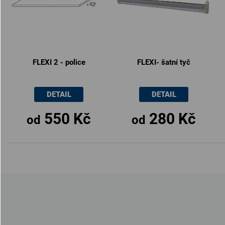
FLEXI 2 - police
FLEXI- šatní tyč
DETAIL
DETAIL
550 Kč
280 Kč
od
od
Z
á
p
a