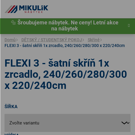
Přejít
na
obsah
🔩
Šroubujeme nábytek. Ne ceny! Letní akce
na nábytek
Domů
DĚTSKÝ / STUDENTSKÝ POKOJ
Skříně
FLEXI 3 - šatní skříň 1x zrcadlo, 240/260/280/300 x 220/240cm
FLEXI 3 - šatní skříň 1x
zrcadlo, 240/260/280/300
x 220/240cm
ŠÍŘKA