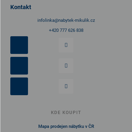
t
Kontakt
í
infolinka
@
nabytek-mikulik.cz
+420 777 626 838
KDE KOUPIT
Mapa prodejen nábytku v ČR