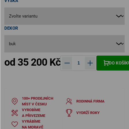
VÝŠKA
DEKOR
od
35 200 Kč
DO KOŠÍK
Měrná cena:
100+ PRODEJNÍCH
RODINNÁ FIRMA
MÍST V ČESKU
VYROBÍME
VYDRŽÍ ROKY
A PŘIVEZEME
VYRÁBÍME
NA MORAVĚ