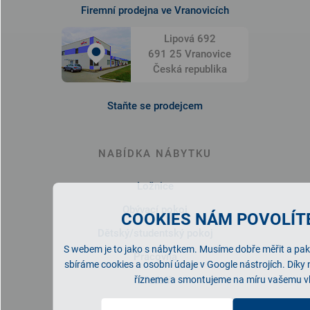
Firemní prodejna ve Vranovicích
Lipová 692
691 25 Vranovice
Česká republika
Staňte se prodejcem
NABÍDKA NÁBYTKU
Ložnice
Obývací pokoj
COOKIES NÁM POVOLÍTE
Dětský/studentský pokoj
S webem je to jako s nábytkem. Musíme dobře měřit a pak 
Pracovna
sbíráme cookies a osobní údaje v Google nástrojích. Díky
Předsíň
řízneme a smontujeme na míru vašemu v
Kuchyně