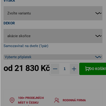
VÝŠKA
DEKOR
Samozavírač na dveře (1pár)
od
21 830 Kč
DO KOŠÍK
Měrná cena:
100+ PRODEJNÍCH
RODINNÁ FIRMA
MÍST V ČESKU