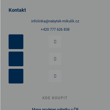
a
t
Kontakt
í
infolinka
@
nabytek-mikulik.cz
+420 777 626 838
KDE KOUPIT
Mapa prodejen nábytku v ČR