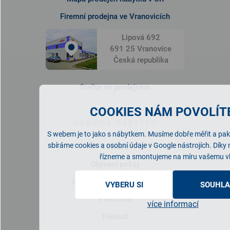
Firemní prodejna ve Vranovicích
Lipová 692
691 25 Vranovice
Česká republika
Staňte se prodejcem
COOKIES NÁM POVOLÍTE
NABÍDKA NÁBYTKU
S webem je to jako s nábytkem. Musíme dobře měřit a pak 
sbíráme cookies a osobní údaje v Google nástrojích. Díky
Ložnice
řízneme a smontujeme na míru vašemu v
Obývací pokoj
Dětský/studentský pokoj
VYBERU SI
SOUHLA
Pracovna
více informací
Předsíň