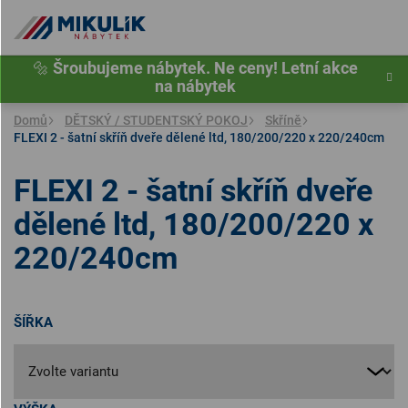
Přejít
na
obsah
🔩
Šroubujeme nábytek. Ne ceny! Letní akce
na nábytek
Domů
DĚTSKÝ / STUDENTSKÝ POKOJ
Skříně
FLEXI 2 - šatní skříň dveře dělené ltd, 180/200/220 x 220/240cm
FLEXI 2 - šatní skříň dveře
dělené ltd, 180/200/220 x
220/240cm
ŠÍŘKA