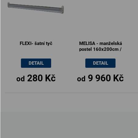
FLEXI- šatní tyč
MELISA - manželská
postel 160x200cm /
180x200cm
DETAIL
DETAIL
280 Kč
9 960 Kč
od
od
Z
á
p