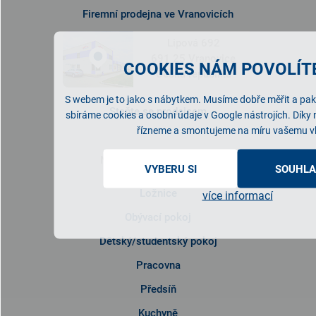
Firemní prodejna ve Vranovicích
Lipová 692
691 25 Vranovice
COOKIES NÁM POVOLÍTE
Česká republika
S webem je to jako s nábytkem. Musíme dobře měřit a pak 
Staňte se prodejcem
sbíráme cookies a osobní údaje v Google nástrojích. Díky
řízneme a smontujeme na míru vašemu v
NABÍDKA NÁBYTKU
VYBERU SI
SOUHLA
Ložnice
více informací
Obývací pokoj
Dětský/studentský pokoj
Pracovna
Předsíň
Kuchyně