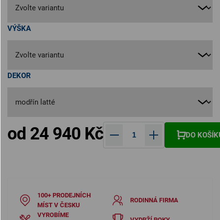
VÝŠKA
DEKOR
od
24 940 Kč
DO KOŠÍK
Měrná cena:
100+ PRODEJNÍCH
RODINNÁ FIRMA
MÍST V ČESKU
VYROBÍME
VYDRŽÍ ROKY