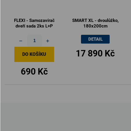
FLEXI - Samozavírač
SMART XL - dvoulůžko,
dveří sada 2ks L+P
180x200cm
DETAIL
17 890 Kč
DO KOŠÍKU
690 Kč
Z
á
p
a