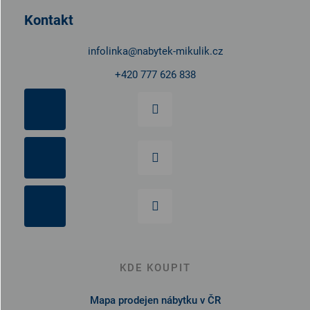
t
Kontakt
í
infolinka
@
nabytek-mikulik.cz
+420 777 626 838
KDE KOUPIT
Mapa prodejen nábytku v ČR