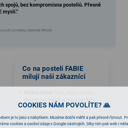
ch spojů, bez kompromisna posteliů. Přesně
E myslí.“
chodní prodejny, Nábytek Mikulík
Co na posteli FABIE
milují naši zákazníci
Poctivé české
lůžko
, které v
ložnici
přinese klid, jistotu a krásu každého
COOKIES NÁM POVOLÍTE? 🙏
dne.
Zvýšená lehací plocha 52–56 cm (dle
ebem je to jako s nábytkem. Musíme dobře měřit a pak přesně říznout. P
typu
roštu
) vám usnadní vstávání a
ráme cookies a osobní údaje v Google nástrojích. Díky nim pak web i rek