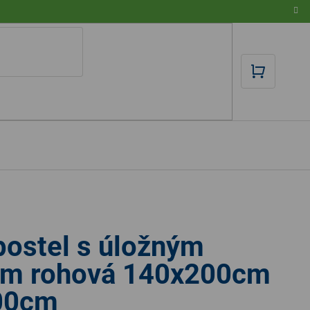
NÁKUPN
KOŠÍK
postel s úložným
em rohová 140x200cm
00cm