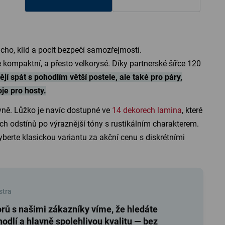
icho, klid a pocit bezpečí samozřejmostí.
kompaktní, a přesto velkorysé. Díky partnerské šířce 120
tějí spát s pohodlím větší postele, ale také pro páry,
oje pro hosty.
vně. Lůžko je navíc dostupné ve
14 dekorech lamina
, které
ch odstínů po výraznější tóny s rustikálním charakterem.
berte klasickou variantu za akční cenu s diskrétními
stra
rů s našimi zákazníky víme, že hledáte
ohodlí a hlavně spolehlivou kvalitu — bez