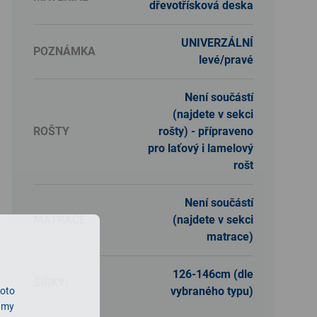
dřevotřísková deska
UNIVERZÁLNÍ
POZNÁMKA
levé/pravé
Není součástí
(najdete v sekci
ROŠTY
rošty) - přípraveno
pro laťový i lamelový
rošt
Není součástí
MATRACE
(najdete v sekci
matrace)
126-146cm (dle
ŠÍŘKY:
vybraného typu)
roto
lamy