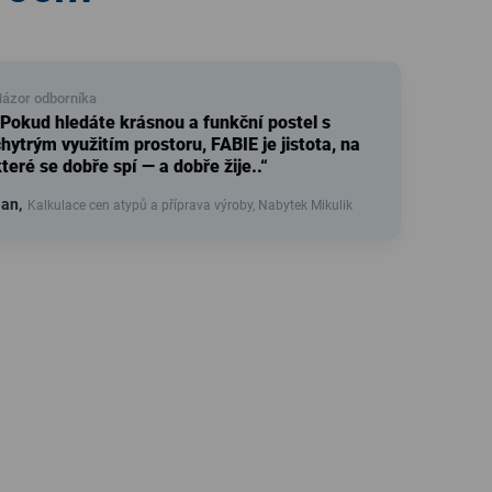
ázor odborníka
„Pokud hledáte krásnou a funkční postel s
hytrým využitím prostoru, FABIE je jistota, na
teré se dobře spí — a dobře žije..“
an,
Kalkulace cen atypů a příprava výroby, Nabytek Mikulik