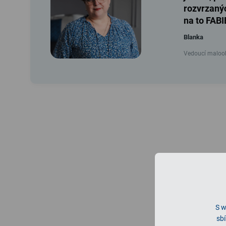
rozvrzaný
na to FABI
Blanka
Vedoucí maloob
S w
sbí