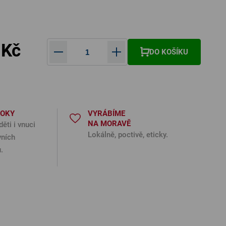
 Kč
DO KOŠÍKU
Měrná cena:
ROKY
VYRÁBÍME
NA MORAVĚ
děti i vnuci
Lokálně, poctivě, eticky.
vních
.