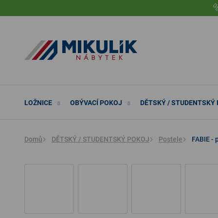
Přejít

na
obsah
LOŽNICE
OBÝVACÍ POKOJ
DĚTSKÝ / STUDENTSKÝ
Domů
DĚTSKÝ / STUDENTSKÝ POKOJ
Postele
FABIE -