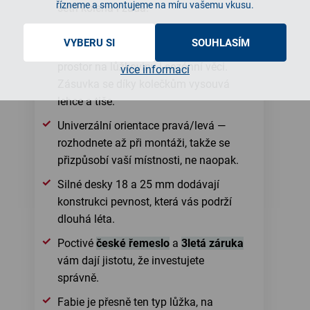
řízneme a smontujeme na míru vašemu vkusu.
šetří kolena i záda.
Rohové provedení s jednou velkou
VYBERU SI
SOUHLASÍM
zásuvkou poskytne praktický úložný
prostor na lůžkoviny i sezónní věci.
více informací
Zásuvka se díky kolečkům vysouvá
lehce a tiše.
Univerzální orientace pravá/levá —
rozhodnete až při montáži, takže se
přizpůsobí vaší místnosti, ne naopak.
Silné desky 18 a 25 mm dodávají
konstrukci pevnost, která vás podrží
dlouhá léta.
Poctivé
české řemeslo
a
3letá záruka
vám dají jistotu, že investujete
správně.
Fabie je přesně ten typ lůžka, na