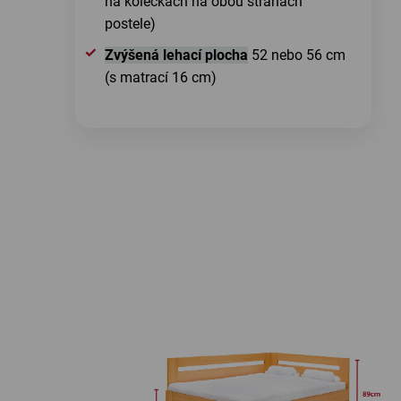
na kolečkách na obou stranách
postele)
Zvýšená lehací plocha
52 nebo 56 cm
(s matrací 16 cm)