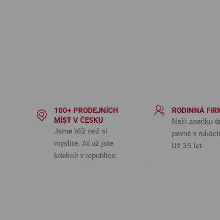
100+ PRODEJNÍCH
RODINNÁ FIR
MÍST V ČESKU
Naši značku d
Jsme blíž než si
pevně v rukách
myslíte. Ať už jste
Už 35 let.
kdekoli v republice.