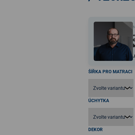
N
c
k
J
ŠÍŘKA PRO MATRACI
ÚCHYTKA
DEKOR