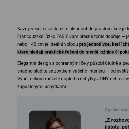
Každý večer si zasloužíte ulehnout do prostoru, kde je t
Francouzské lůžko FABIE vám přesně tohle dopřeje — je 
nebo 140 cm je ideální volbou
pro jednotlivce, kteří ch
které hledají praktické řešení do menší ložnice či pok
Elegantní design s ochrannými čely působí útulně a pe
snadno sladíte se zbytkem vašeho interiéru — od světlý
Výběr dekoru můžete doplnit o úchytky JONY nebo si vy
zapuštěnými úchytkami.
Z pohledu mi
„Z rozhovo
jistotu, p