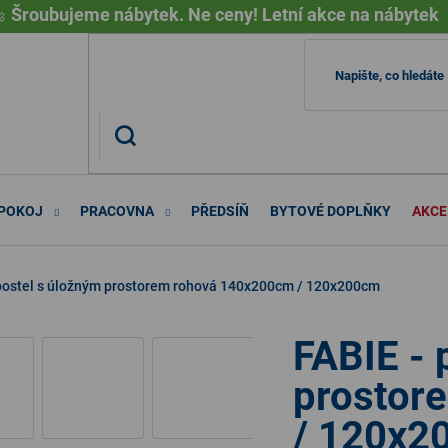

Šroubujeme nábytek. Ne ceny! Letní akce na nábytek
 POKOJ
PRACOVNA
PŘEDSÍŇ
BYTOVÉ DOPLŇKY
AKCE
 postel s úložným prostorem rohová 140x200cm / 120x200cm
FABIE - 
prostor
/ 120x2