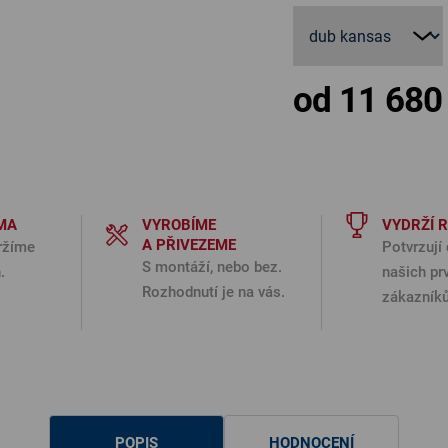
od
11 680
MA
VYROBÍME
VYDRŽÍ 
A PŘIVEZEME
ržíme
Potvrzují 
S montáží, nebo bez.
.
našich pr
Rozhodnutí je na vás.
zákazníků
POPIS
HODNOCENÍ