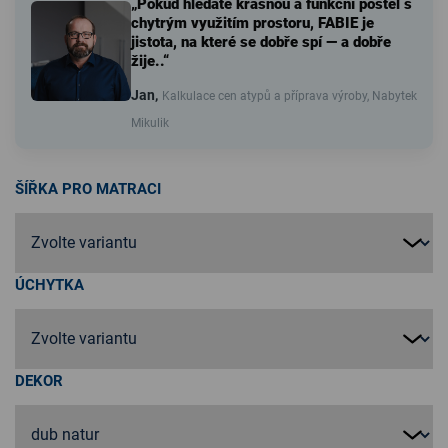
„Pokud hledáte krásnou a funkční postel s
chytrým využitím prostoru, FABIE je
jistota, na které se dobře spí — a dobře
žije..“
Jan,
Kalkulace cen atypů a příprava výroby, Nabytek
Mikulik
ŠÍŘKA PRO MATRACI
ÚCHYTKA
DEKOR