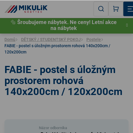
Přejít
na
Hledat
NÁKU
obsah
🔩
Šroubujeme nábytek. Ne ceny! Letní akce
KOŠÍK
na nábytek
Domů
DĚTSKÝ / STUDENTSKÝ POKOJ
Postele
FABIE - postel s úložným prostorem rohová 140x200cm /
120x200cm
FABIE - postel s úložným
prostorem rohová
140x200cm / 120x200cm
Názor odborníka