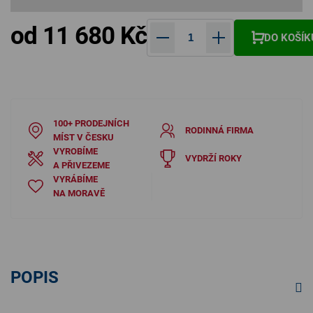
od
11 680 Kč
DO KOŠÍK
Měrná cena:
100+ PRODEJNÍCH
RODINNÁ FIRMA
MÍST V ČESKU
VYROBÍME
VYDRŽÍ ROKY
A PŘIVEZEME
VYRÁBÍME
NA MORAVĚ
POPIS