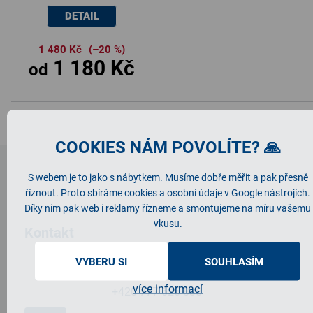
DETAIL
1 480 Kč
(–20 %)
1 180 Kč
od
COOKIES NÁM POVOLÍTE? 🙏
Z
á
S webem je to jako s nábytkem. Musíme dobře měřit a pak přesně
p
říznout. Proto sbíráme cookies a osobní údaje v Google nástrojích.
a
Díky nim pak web i reklamy řízneme a smontujeme na míru vašemu
t
vkusu.
Kontakt
í
VYBERU SI
SOUHLASÍM
infolinka
@
nabytek-mikulik.cz
více informací
+420 777 626 838