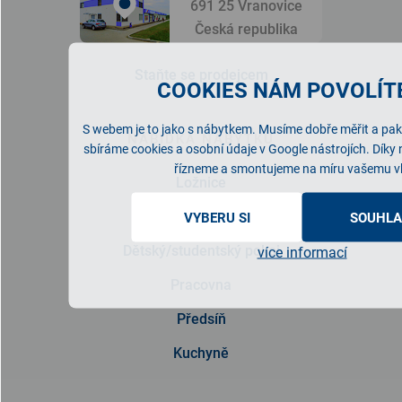
691 25 Vranovice
Česká republika
Staňte se prodejcem
COOKIES NÁM POVOLÍTE
S webem je to jako s nábytkem. Musíme dobře měřit a pak 
NABÍDKA NÁBYTKU
sbíráme cookies a osobní údaje v Google nástrojích. Díky
řízneme a smontujeme na míru vašemu v
Ložnice
Obývací pokoj
VYBERU SI
SOUHLA
Dětský/studentský pokoj
více informací
Pracovna
Předsíň
Kuchyně