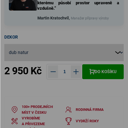
kterému působí prostor upraveně a
vzdušně.“
Martin Kratochvíl,
Manažer přípravy výroby
DEKOR
2 950 Kč
DO KOŠÍKU
Měrná cena:
100+ PRODEJNÍCH
RODINNÁ FIRMA
MÍST V ČESKU
VYROBÍME
VYDRŽÍ ROKY
A PŘIVEZEME