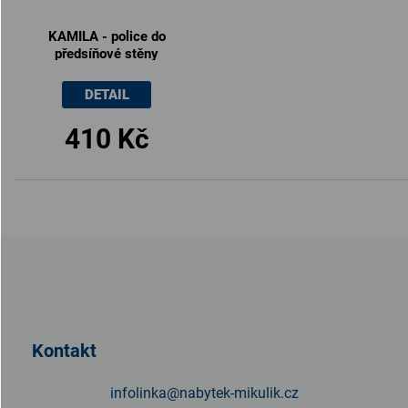
KAMILA - police do
předsíňové stěny
DETAIL
410 Kč
Z
á
p
a
t
Kontakt
í
infolinka
@
nabytek-mikulik.cz