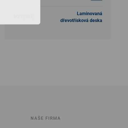
Laminovaná
MATERIÁL
dřevotřísková deska
NAŠE FIRMA