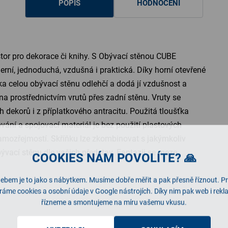
POPIS
HODNOCENÍ
stor pro dekorace či knihy. S Obývací stěnou CUBE
ní, jednoduchá, vzdušná i praktická. Díky horní otevřené
ika celou obývací stěnu odlehčí a dodá jí vzdušnost a
na prostřednictvím vrutů přes zadní stěnu. Vruty se
h dekorů i z příplatkového antracitu. Použitá tloušťka
vání a spojovací materiál je bez použití plastových
amozřejmostí. Skříňku lze zkombinovat s jakýmkoliv
ývací stěnu dle vašich představ. Fantazii se meze
COOKIES NÁM POVOLÍTE? 🙏
ebem je to jako s nábytkem. Musíme dobře měřit a pak přesně říznout. P
ráme cookies a osobní údaje v Google nástrojích. Díky nim pak web i rek
řízneme a smontujeme na míru vašemu vkusu.