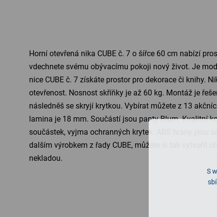
Horní otevřená nika CUBE č. 7 o šířce 60 cm nabízí pro
vdechnete svému obývacímu pokoji nový život. Je moder
nice CUBE č. 7 získáte prostor pro dekorace či knihy. N
otevřenost. Nosnost skříňky je až 60 kg. Montáž je řeše
následněš se skryjí krytkou. Vybírat můžete z 13 akčníc
lamina je 18 mm. Součástí jsou panty Blum. Kvalitní ko
součástek, vyjma ochranných krytek. ABS hrany jsou s
dalším výrobkem z řady CUBE, můžete si tak vytvořit ob
nekladou.
S w
sbí