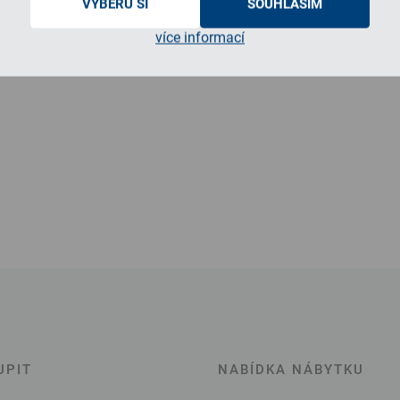
VYBERU SI
SOUHLASÍM
více informací
UPIT
NABÍDKA NÁBYTKU