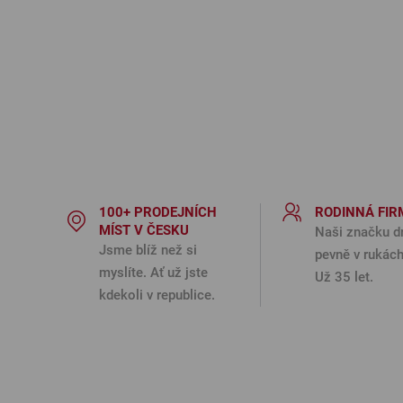
100+ PRODEJNÍCH
RODINNÁ FIR
MÍST V ČESKU
Naši značku d
Jsme blíž než si
pevně v rukách
myslíte. Ať už jste
Už 35 let.
kdekoli v republice.