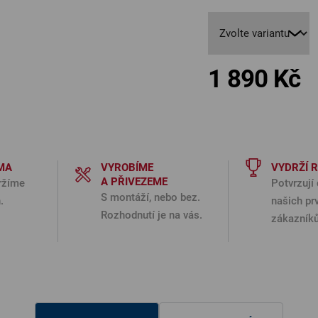
1 890 Kč
Měr
MA
VYROBÍME
VYDRŽÍ 
A PŘIVEZEME
ržíme
Potvrzují 
S montáží, nebo bez.
.
našich pr
Rozhodnutí je na vás.
zákazníků