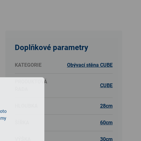
Doplňkové parametry
KATEGORIE
Obývací stěna CUBE
PRODUKTOVÁ
CUBE
ŘADA
HLOUBKA
28cm
roto
lamy
ŠÍŘKA
60cm
VÝŠKA
30cm