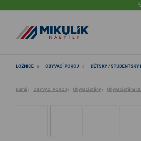
Přejít

na
obsah
LOŽNICE
OBÝVACÍ POKOJ
DĚTSKÝ / STUDENTSKÝ
Domů
OBÝVACÍ POKOJ
Obývací stěny
Obývací stěna C