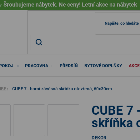

Šroubujeme nábytek. Ne ceny! Letní akce na nábytek
 POKOJ
PRACOVNA
PŘEDSÍŇ
BYTOVÉ DOPLŇKY
AKCE
UBE
CUBE 7 - horní závěsná skříňka otevřená, 60x30cm
CUBE 7 -
skříňka
DEKOR