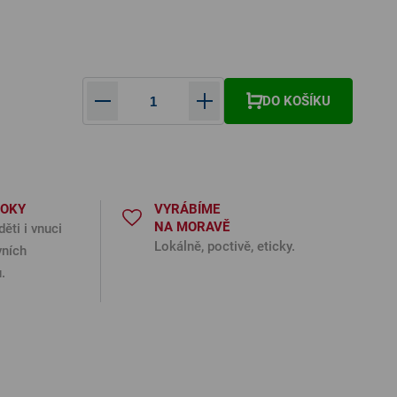
DO KOŠÍKU
ná cena:
ROKY
VYRÁBÍME
NA MORAVĚ
děti i vnuci
Lokálně, poctivě, eticky.
vních
.