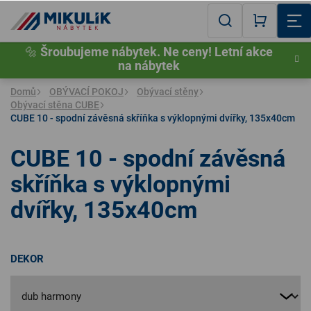
Přejít
na
Hledat
NÁKUPN
obsah
🔩
Šroubujeme nábytek. Ne ceny! Letní akce
KOŠÍK
na nábytek
Domů
OBÝVACÍ POKOJ
Obývací stěny
Obývací stěna CUBE
CUBE 10 - spodní závěsná skříňka s výklopnými dvířky, 135x40cm
CUBE 10 - spodní závěsná
skříňka s výklopnými
dvířky, 135x40cm
DEKOR