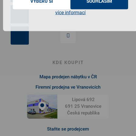
VYBERU SI
SOUHLASÍM
více informací
KDE KOUPIT
Mapa prodejen nábytku v ČR
Firemní prodejna ve Vranovicích
Lipová 692
691 25 Vranovice
Česká republika
Staňte se prodejcem