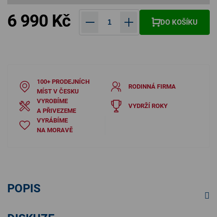
6 990 Kč
DO KOŠÍKU
Měrná cena:
100+ PRODEJNÍCH
RODINNÁ FIRMA
MÍST V ČESKU
VYROBÍME
VYDRŽÍ ROKY
A PŘIVEZEME
VYRÁBÍME
NA MORAVĚ
POPIS