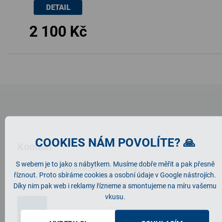
DETAIL
2 100 Kč
Z
á
p
a
t
COOKIES NÁM POVOLÍTE? 🙏
Kontakt
í
S webem je to jako s nábytkem. Musíme dobře měřit a pak přesně
infolinka
@
nabytek-mikulik.cz
říznout. Proto sbíráme cookies a osobní údaje v Google nástrojích.
+420 777 626 838
Díky nim pak web i reklamy řízneme a smontujeme na míru vašemu
vkusu.